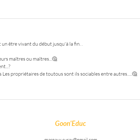
 un être vivant du début jusqu'à la fin. .
eurs maîtres ou maîtres...🤔
nt...?
 Les propriétaires de toutous sont ils sociables entre autres.....🤔
Goon'Educ
margaux.suray@gmail.com