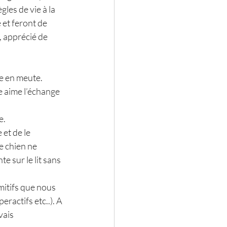
gles de vie à la 
et feront de 
, apprécié de 
e en meute. 
 aime l’échange 
. 
 et de le 
e chien ne 
 sur le lit sans 
mitifs que nous 
ractifs etc..). A 
vais 