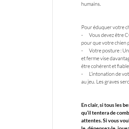
humains.
Pour éduquer votre ch
-       Vous devez êt
pour que votre chien 
-       Votre posture :
et ferme vise davantag
être cohérent et fiabl
-       L’intonation de 
au jeu. Les graves ser
En clair, si tous les
qu’il tentera de com
attentes. Si vous vou
le, dépensez-le, joue