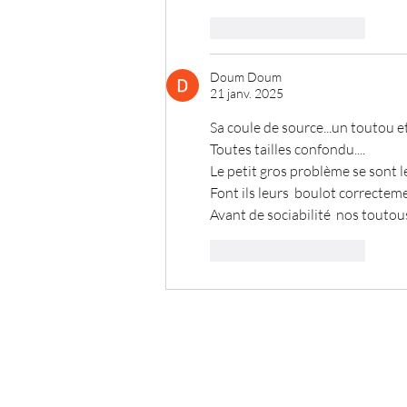
J'aime
Répondre
Doum Doum
21 janv. 2025
Sa coule de source...un toutou et
Toutes tailles confondu....
Le petit gros problème se sont l
Font ils leurs  boulot correcteme
Avant de sociabilité  nos toutous
J'aime
Répondre