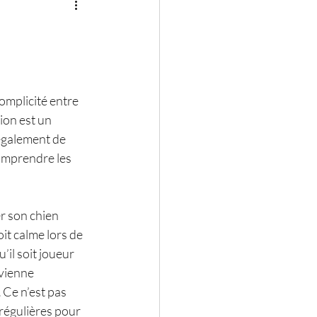
omplicité entre 
ion est un 
également de 
comprendre les 
 son chien 
oit calme lors de 
il soit joueur 
evienne 
 Ce n’est pas 
 régulières pour 