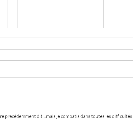
La pe
Les signaux d'apaisement et
d'agressivité
re précédemment dit ...mais je compatis dans toutes les difficultés 