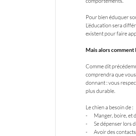
comportements. 
Pour bien éduquer son 
L’éducation sera diffé
existent pour faire a
Mais alors comment 
Comme dit précédemmen
comprendra que vous n
donnant : vous respecte
plus durable. 
Le chien a besoin de : 
-       Manger, boire, et
-       Se dépenser lor
-       Avoir des contac