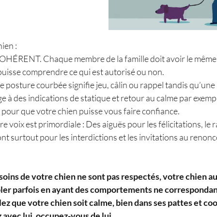
ien : 
re COHÉRENT. Chaque membre de la famille doit avoir le mê
puisse comprendre ce qui est autorisé ou non. 
 Une posture courbée signifie jeu, câlin ou rappel tandis qu’une
e à des indications de statique et retour au calme par exemp
e pour que votre chien puisse vous faire confiance.
votre voix est primordiale : Des aiguës pour les félicitations, le r
ont surtout pour les interdictions et les invitations au renon
 besoins de votre chien ne sont pas respectés, votre chien 
bler parfois en ayant des comportements ne correspondant
lez que votre chien soit calme, bien dans ses pattes et coo
z avec lui, occupez-vous de lui.