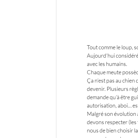
Tout comme le loup, so
Aujourd’hui considéré
avec les humains. 
Chaque meute possède 
Ça n’est pas au chien de
devenir. Plusieurs règl
demande qu’à être guid
autorisation, aboi… es
Malgré son évolution à
devons respecter (les t
nous de bien choisir la