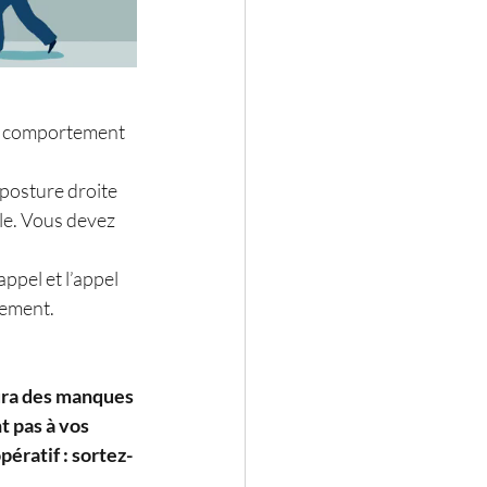
me comportement 
 posture droite 
le. Vous devez 
appel et l’appel 
cement. 
aura des manques 
 pas à vos 
pératif : sortez-